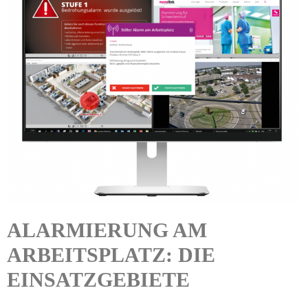
ALARM­IERUNG AM
ARBEITS­PLATZ: DIE
EINSATZ­GEBIETE