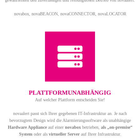
gewährleisten den zuverlässigen und reibungslosen Betrieb von novaalert.
novabox, novaBEACON, novaCONNECTOR, novaLOCATOR
PLATT­FORM­UNAB­HÄNGIG
Auf welcher Plattform entscheiden Sie!
novaalert passt sich Ihrer gegebenen IT-Infrastruktur an. Je nach
bevorzugtem Design wird die Alarmierungssoftware als unabhängige
Hardware Appliance
auf einer
novabox
betrieben,
als „on-premise“
System
oder als
virtueller Server
auf Ihrer Infrastruktur.