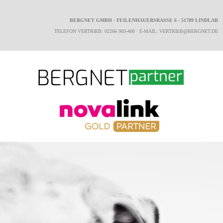
BERGNET GMBH · FEILENHAUERSRASSE 6 · 51789 LINDLAR
TELEFON VERTRIEB: 02266 903-400 · E-MAIL: VERTRIEB@BERGNET.DE