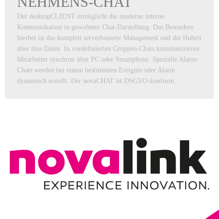
NEHMENS-CHAT
Der desktopCLIENT ermöglicht die moderne interne
Kommunikation in gewohnter Chat-Darstellung. Das Besondere
hierbei ist das komplett serverbasierte Management und die Hoheit
über ihre Daten. In vordefinierten Gruppen-Chats kommunizieren
Mitarbeiter synchron über PC oder Smartphone. Spezielle Alarm-
Chats werden bei einem bestimmten Ereignis oder Alarm
dynamisch erstellt. Der novaCHAT ist DSGVO-konform.